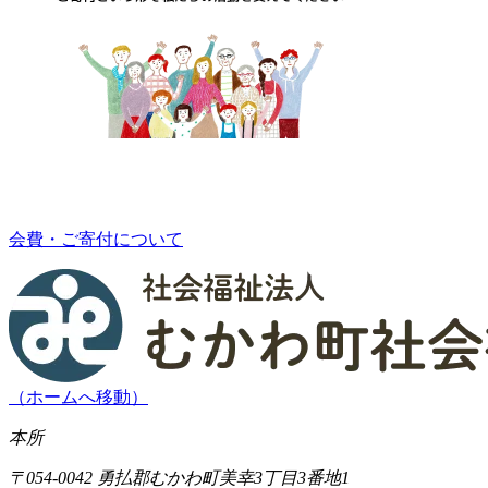
会費・ご寄付について
（ホームへ移動）
本所
〒054-0042 勇払郡むかわ町美幸3丁目3番地1